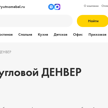
О компании
Опла
@yutnomebel.ru
Найти
остиная
Спальня
Кухня
Детская
Офис
Прихожая
ДЕНВЕР
гловой ДЕНВЕР