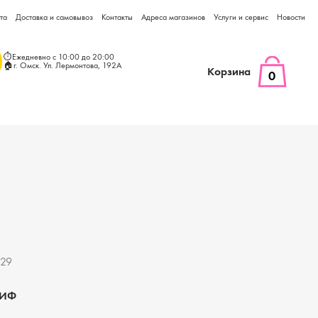
та
Доставка и самовывоз
Контакты
Адреса магазинов
Услуги и сервис
Новости
⏱Ежедневно с 10:00 до 20:00
🏠г. Омск. Ул. Лермонтова, 192А
Корзина
0
129
ИФ