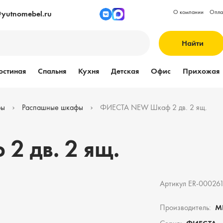
О компании
Опла
@yutnomebel.ru
Найти
остиная
Спальня
Кухня
Детская
Офис
Прихожая
фы
Распашные шкафы
ФИЕСТА NEW Шкаф 2 дв. 2 ящ.
 дв. 2 ящ.
Артикул ER-00026
Производитель:
М